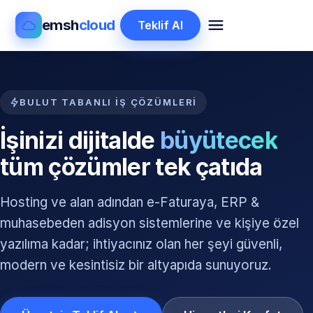
emsh
cloud
Teklif Al
BULUT TABANLI İŞ ÇÖZÜMLERI
İşinizi dijitalde
büyütecek
tüm çözümler tek çatıda
Hosting ve alan adından e-Faturaya, ERP &
muhasebeden adisyon sistemlerine ve kişiye özel
yazılıma kadar; ihtiyacınız olan her şeyi güvenli,
modern ve kesintisiz bir altyapıda sunuyoruz.